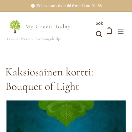
Fri leverans över 66 € med kod: YLI66
Sök
My Green
Today
Livsstil - Present - Inredningsdetaljer
Kaksiosainen kortti:
Bouquet of Light