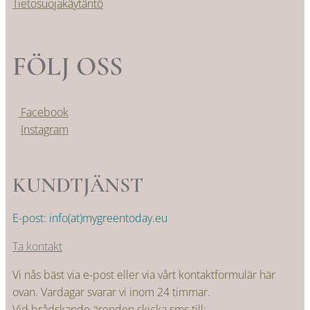
Tietosuojakäytäntö
FÖLJ OSS
Facebook
Instagram
KUNDTJÄNST
E-post: info(at)mygreentoday.eu
Ta kontakt
Vi nås bäst via e-post eller via vårt kontaktformulär här
ovan. Vardagar svarar vi inom 24 timmar.
Vid brådskande ärenden skicka sms till: