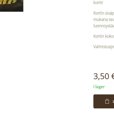
kortit
Kortin sisäp
mukana seur
luonnoystävä
Kortin koko
Valmistuspr
♻
3,50
I lager