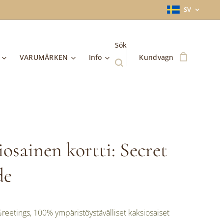
SV
Sök
VARUMÄRKEN
Info
Kundvagn
osainen kortti: Secret
de
reetings, 100% ympäristöystävälliset kaksiosaiset