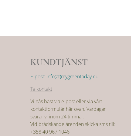
KUNDTJÄNST
E-post: info(at)mygreentoday.eu
Ta kontakt
Vi nås bäst via e-post eller via vårt
kontaktformulär här ovan. Vardagar
svarar vi inom 24 timmar.
Vid brådskande ärenden skicka sms till:
+358 40 967 1046