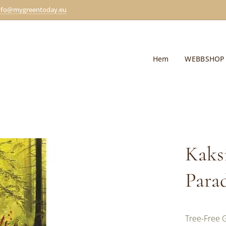
nfo@mygreentoday.eu
Hem
WEBBSHOP
Kaksi
Para
Tree-Free G