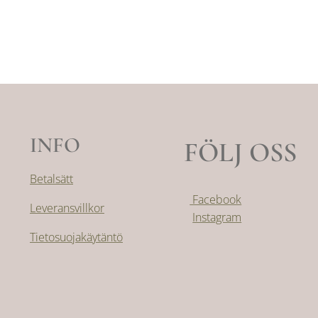
INFO
FÖLJ OSS
Betalsätt
Facebook
Leveransvillkor
Instagram
Tietosuojakäytäntö