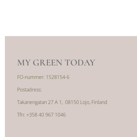
MY GREEN TODAY
FO-nummer: 1528154-6
Postadress:
Takanengatan 27 A 1, 08150 Lojo, Finland
Tfn: +358 40 967 1046