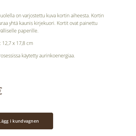
uolella on varjostettu kuva kortin aiheesta. Kortin
aa yhtä kaunis kirjekuori. Kortit ovat painettu
lliselle paperille.
: 12,7 x 17,8 cm
osessissa käytetty aurinkoenergiaa.
€
Lägg i kundvagnen