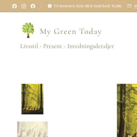
Fri leverans över 66 € med kod: YLI66
i
My Green
Today
Livsstil - Present - Inredningsdetaljer