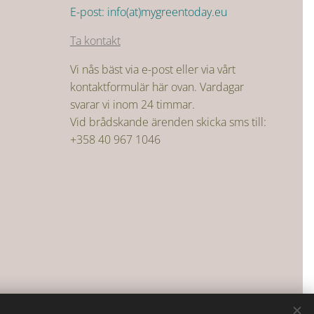
E-post: info(at)mygreentoday.eu
Ta kontakt
Vi nås bäst via e-post eller via vårt
kontaktformulär här ovan. Vardagar
svarar vi inom 24 timmar.
Vid brådskande ärenden skicka sms till:
+358 40 967 1046