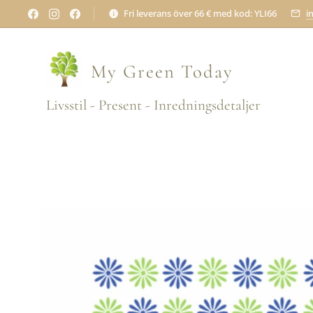
Fri leverans över 66 € med kod: YLI66
i
My Green
Today
Livsstil - Present - Inredningsdetaljer