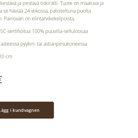
kestävä ja pestävä tiskirätti. Tuote on maatuva ja
 se häviää 24 viikossa, paloiteltuna puolta
Painoväri on elintarvikekelpoista.
FSC-sertifioitua 100% puuvilla-selluloosaa
asteessa pyykin- tai astianpesukoneessa
 20 cm
€
Lägg i kundvagnen