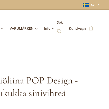
SV
Sök
VARUMÄRKEN
Info
Kundvagn
iöliina POP Design -
ukukka sinivihreä