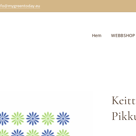
nfo@mygreentoday.eu
Hem
WEBBSHOP
Keitt
Pikk