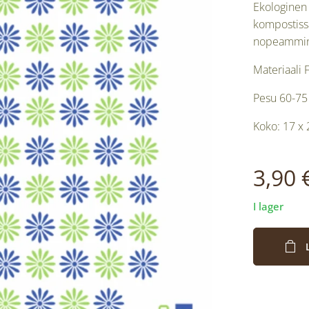
Ekologinen 
kompostissa
nopeammin. 
Materiaali 
Pesu 60-75 
Koko: 17 x
3,90
I lager