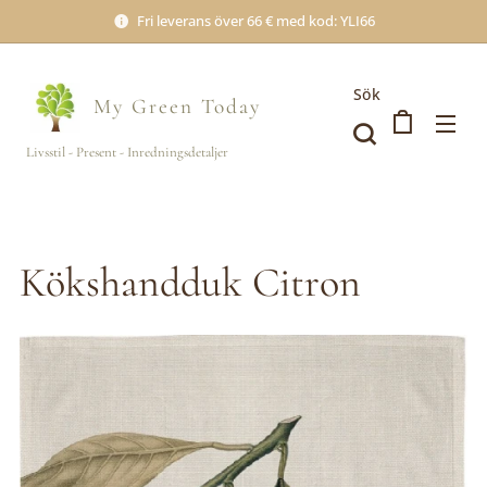
Fri leverans över 66 € med kod: YLI66
Sök
My Green
Today
Livsstil - Present - Inredningsdetaljer
Kökshandduk Citron