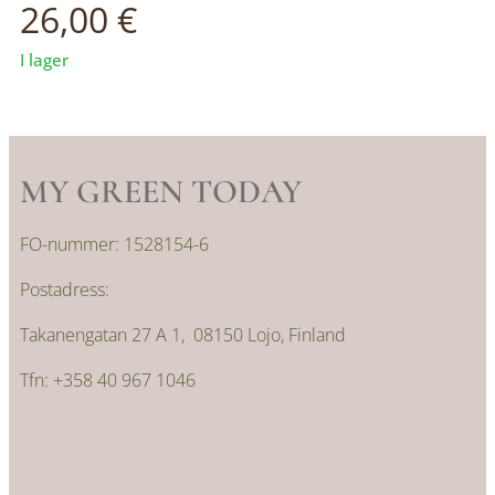
26,00
€
I lager
MY GREEN TODAY
FO-nummer: 1528154-6
Postadress:
Takanengatan 27 A 1, 08150 Lojo, Finland
Tfn: +358 40 967 1046