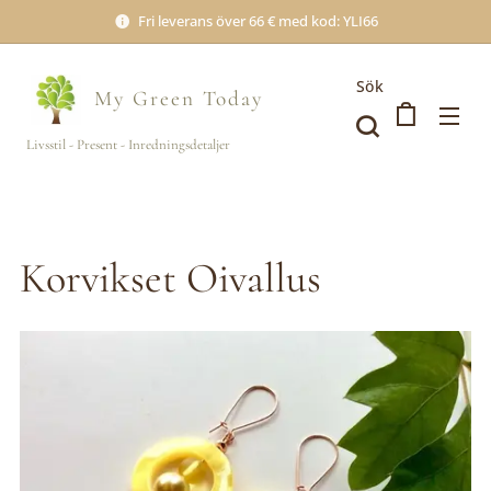
Fri leverans över 66 € med kod: YLI66
Sök
My Green
Today
Livsstil - Present - Inredningsdetaljer
Korvikset Oivallus