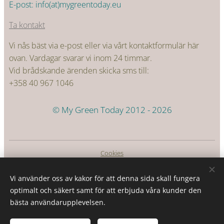
E-post: info(at)mygreentoday.eu
Ta kontakt
Vi nås bäst via e-post eller via vårt kontaktformulär här
ovan. Vardagar svarar vi inom 24 timmar.
Vid brådskande ärenden skicka sms till:
+358 40 967 1046
© My Green Today 2012 - 2026
Cookies
Språk
Vi använder oss av kakor för att denna sida skall fungera
Suomi
Svenska
optimalt och säkert samt för att erbjuda våra kunder den
bästa användarupplevelsen.