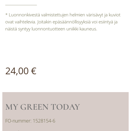
__________________
* Luonnonkivestä valmistettujen helmien värisävyt ja kuviot
ovat vaihtelevia. Joitakin epäsäännöllisyyksiä voi esiintyä ja
näistä syntyy luonnontuotteen uniikki kauneus.
24,00
€
MY GREEN TODAY
FO-nummer: 1528154-6