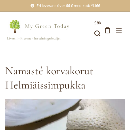
Fri leverans över 66 € med kod: YLI66
Sök
My Green
Today
Livsstil - Present - Inredningsdetaljer
Namasté korvakorut
Helmiäissimpukka