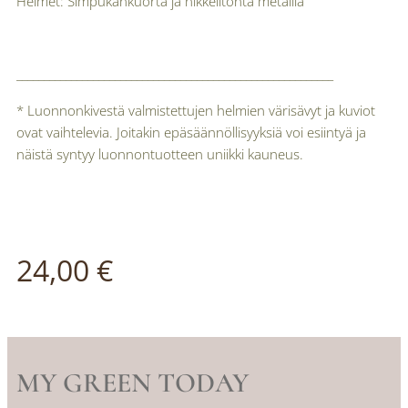
Helmet: Simpukankuorta ja nikkelitöntä metallia
__________________________________________________________
* Luonnonkivestä valmistettujen helmien värisävyt ja kuviot
ovat vaihtelevia. Joitakin epäsäännöllisyyksiä voi esiintyä ja
näistä syntyy luonnontuotteen uniikki kauneus.
24,00
€
MY GREEN TODAY