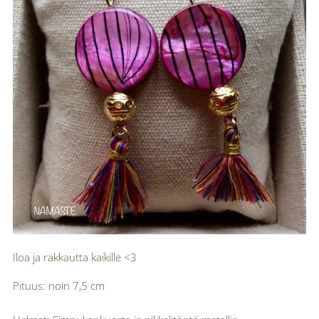
Iloa ja rakkautta kaikille <3
Pituus: noin 7,5 cm