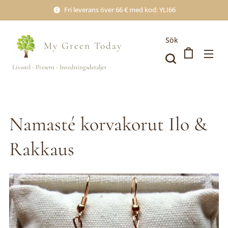
Fri leverans över 66 € med kod: YLI66
Sök
My Green
Today
Livsstil - Present - Inredningsdetaljer
Namasté korvakorut Ilo &
Rakkaus