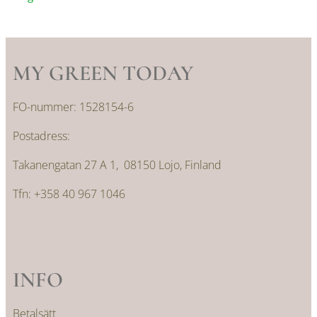
MY GREEN TODAY
FO-nummer: 1528154-6
Postadress:
Takanengatan 27 A 1, 08150 Lojo, Finland
Tfn: +358 40 967 1046
INFO
Betalsätt