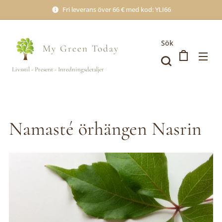
Fri leverans över 66 € med kod: YLI66
Sök
My Green
Today
Livsstil - Present - Inredningsdetaljer
Namasté örhängen Nasrin