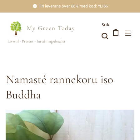
Fri leverans över 66 € med kod: YLI66
Sök
My Green
Today
Livsstil - Present - Inredningsdetaljer
Namasté rannekoru iso
Buddha