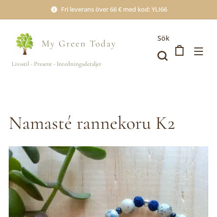
Fri leverans över 66 € med kod: YLI66
Sök
My Green
Today
Livsstil - Present - Inredningsdetaljer
Namasté rannekoru K2