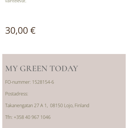
vaihtelevat.
30,00
€
MY GREEN TODAY
FO-nummer: 1528154-6
Postadress:
Takanengatan 27 A 1, 08150 Lojo, Finland
Tfn: +358 40 967 1046