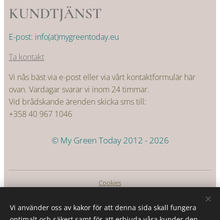
KUNDTJÄNST
E-post: info(at)mygreentoday.eu
Ta kontakt
Vi nås bäst via e-post eller via vårt kontaktformulär här
ovan. Vardagar svarar vi inom 24 timmar.
Vid brådskande ärenden skicka sms till:
+358 40 967 1046
© My Green Today 2012 - 2026
Cookies
Språk
Vi använder oss av kakor för att denna sida skall fungera
Suomi
Svenska
optimalt och säkert samt för att erbjuda våra kunder den