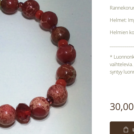
Rannekorun
Helmet: Imp
Helmien ko
___________
* Luonnonki
vaihtelevia.
syntyy luon
30,00