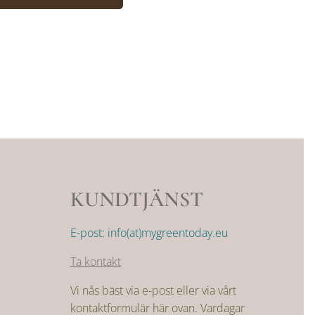
KUNDTJÄNST
E-post: info(at)mygreentoday.eu
Ta kontakt
Vi nås bäst via e-post eller via vårt
kontaktformulär här ovan. Vardagar