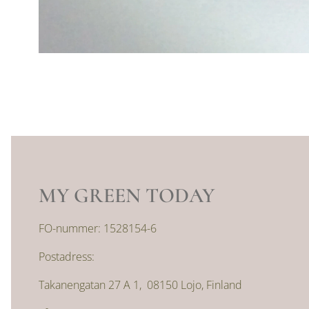
MY GREEN TODAY
FO-nummer: 1528154-6
Postadress:
Takanengatan 27 A 1, 08150 Lojo, Finland