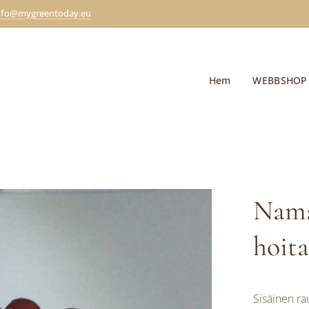
nfo@mygreentoday.eu
Hem
WEBBSHOP
Nama
hoita
Sisäinen r