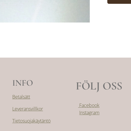
INFO
FÖLJ OSS
Betalsätt
Facebook
Leveransvillkor
Instagram
Tietosuojakäytäntö