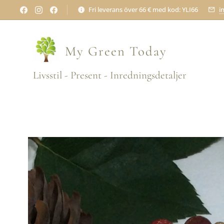
Fri leverans över 66 € med kod: YLI66
i
My Green
Today
Livsstil - Present - Inredningsdetaljer