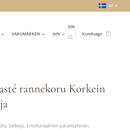
SV
Sök
VARUMÄRKEN
Info
Kundvagn
sté rannekoru Korkein
ja
auha. Selkeys. Emotionaalinen parantuminen.