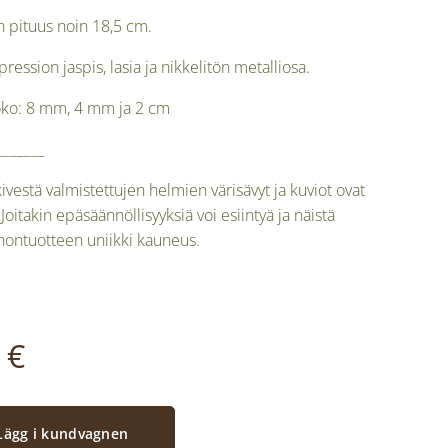
 pituus noin 18,5 cm.
ression jaspis, lasia ja nikkelitön metalliosa.
ko: 8 mm, 4 mm ja 2 cm
_______
vestä valmistettujen helmien värisävyt ja kuviot ovat
 Joitakin epäsäännöllisyyksiä voi esiintyä ja näistä
nontuotteen uniikki kauneus.
€
Lägg i kundvagnen