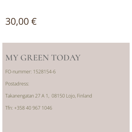
30,00
€
MY GREEN TODAY
FO-nummer: 1528154-6
Postadress:
Takanengatan 27 A 1, 08150 Lojo, Finland
Tfn: +358 40 967 1046