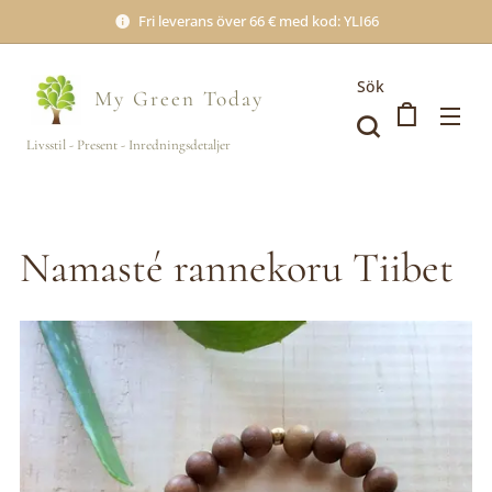
Fri leverans över 66 € med kod: YLI66
Sök
My Green
Today
Livsstil - Present - Inredningsdetaljer
Namasté rannekoru Tiibet