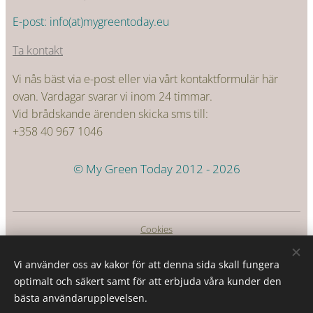
E-post: info(at)mygreentoday.eu
Ta kontakt
Vi nås bäst via e-post eller via vårt kontaktformulär här
ovan. Vardagar svarar vi inom 24 timmar.
Vid brådskande ärenden skicka sms till:
+358 40 967 1046
© My Green Today 2012 - 2026
Cookies
Språk
Vi använder oss av kakor för att denna sida skall fungera
Suomi
Svenska
optimalt och säkert samt för att erbjuda våra kunder den
bästa användarupplevelsen.