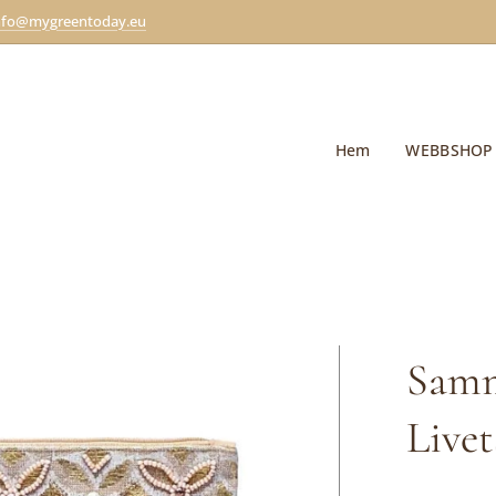
nfo@mygreentoday.eu
Hem
WEBBSHOP
Samm
Live