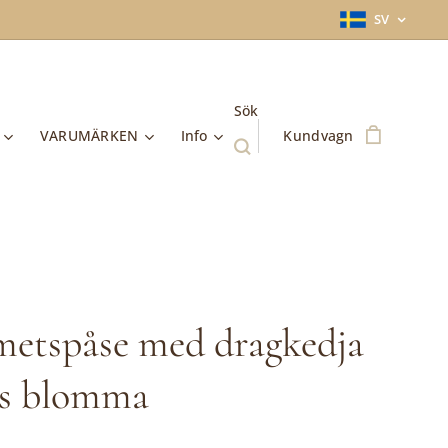
SV
Sök
VARUMÄRKEN
Info
Kundvagn
etspåse med dragkedja
ts blomma