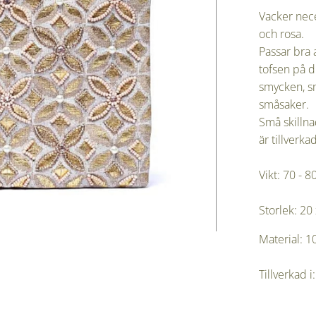
Vacker nece
och rosa.
Passar bra 
tofsen på d
smycken, sm
småsake
Små skilln
är tillverka
Vikt: 70 -
Storlek: 20
Material: 
Tillverkad i