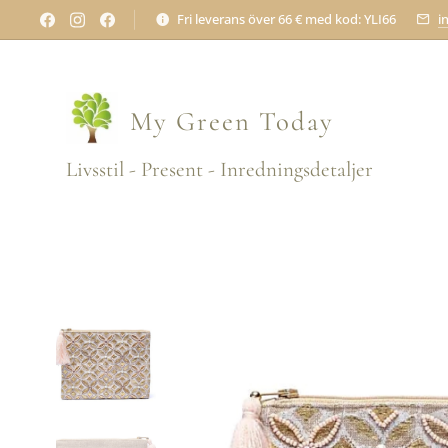
Fri leverans över 66 € med kod: YLI66
i
My Green
Today
Livsstil - Present - Inredningsdetaljer