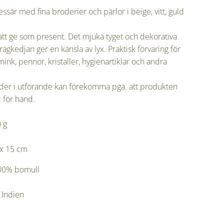
ssär med fina broderier och pärlor i beige, vitt, guld
att ge som present. Det mjuka tyget och dekorativa
ragkedjan ger en känsla av lyx. Praktisk förvaring för
ink, pennor, kristaller, hygienartiklar och andra
r.
ader i utförande kan förekomma pga. att produkten
d för hand.
 80 g
 x 15 cm
100% bomull
: Indien