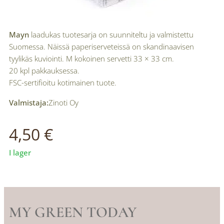
Mayn
laadukas tuotesarja on suunniteltu ja valmistettu
Suomessa. Näissä paperiserveteissä on skandinaavisen
tyylikäs kuviointi. M kokoinen servetti 33 × 33 cm.
20 kpl pakkauksessa.
FSC-sertifioitu kotimainen tuote.
Valmistaja:
Zinoti Oy
4,50
€
I lager
MY GREEN TODAY