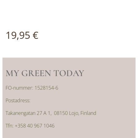
19,95
€
MY GREEN TODAY
FO-nummer: 1528154-6
Postadress:
Takanengatan 27 A 1, 08150 Lojo, Finland
Tfn: +358 40 967 1046