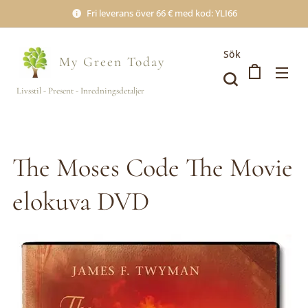
Fri leverans över 66 € med kod: YLI66
Sök
My Green
Today
Livsstil - Present - Inredningsdetaljer
The Moses Code The Movie
elokuva DVD