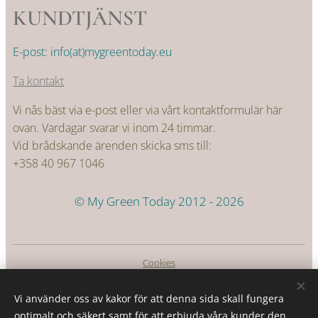
KUNDTJÄNST
E-post: info(at)mygreentoday.eu
Ta kontakt
Vi nås bäst via e-post eller via vårt kontaktformulär här
ovan. Vardagar svarar vi inom 24 timmar.
Vid brådskande ärenden skicka sms till:
+358 40 967 1046
© My Green Today 2012 - 2026
Cookies
Språk
Vi använder oss av kakor för att denna sida skall fungera
Suomi
Svenska
optimalt och säkert samt för att erbjuda våra kunder den