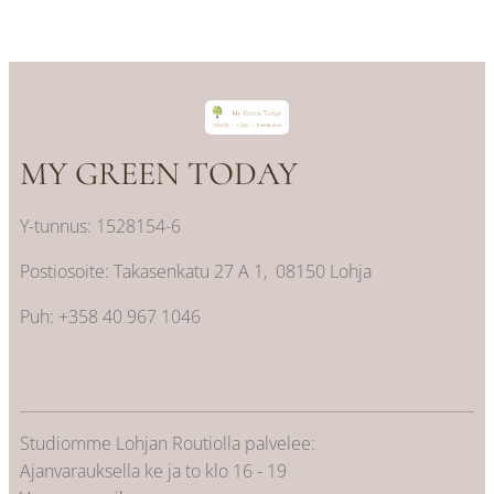
MY GREEN TODAY
Y-tunnus: 1528154-6
Postiosoite: Takasenkatu 27 A 1, 08150 Lohja
Puh: +358 40 967 1046
Studiomme Lohjan Routiolla palvelee:
Ajanvarauksella ke ja to klo 16 - 19