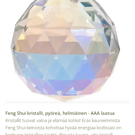
Feng Shui kristalli, pyöreä, helmiäinen - AAA laatua
Kristallit tuovat valoa ja elämää kotiisi! Eräs kauneimmista
Feng Shui-keinoista kohottaa hyvää energiaa kodissasi on
hiottujen kristallien käyttö. Ripusta kaunis, aito kristalli