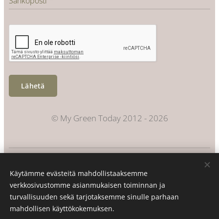
Sähköposti
Lähetä
© My Green Today 2012 - 2026
Evästeet
Käytämme evästeitä mahdollistaaksemme
Kielet
verkkosivustomme asianmukaisen toiminnan ja
Suomi
Svenska
turvallisuuden sekä tarjotaksemme sinulle parhaan
mahdollisen käyttökokemuksen.