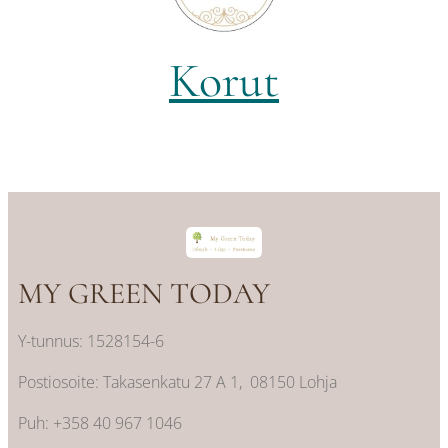
Korut
MY GREEN TODAY
Y-tunnus: 1528154-6
Postiosoite: Takasenkatu 27 A 1, 08150 Lohja
Puh: +358 40 967 1046