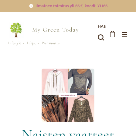
Ilmainen toimitus yli 66 €, koodi: YLI66
HAE
My Green
Today
Lifestyle - Lahjat - Piensisustus
Naisten vaatteet