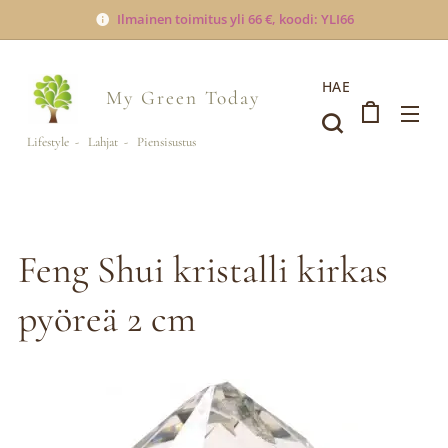
Ilmainen toimitus yli 66 €, koodi: YLI66
HAE
My Green
Today
Lifestyle - Lahjat - Piensisustus
Feng Shui kristalli kirkas
pyöreä 2 cm