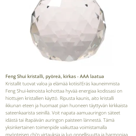
Feng Shui kristalli, pyöreä, kirkas - AAA laatua
Kristallit tuovat valoa ja elämää kotiisi!Eräs kauneimmista
Feng Shui-keinoista kohottaa hyvää energiaa kodissasi on
hiottujen kristallien käyttö. Ripusta kaunis, aito kristalli
ikkunan eteen ja huomaat pian huoneen täyttyvän kirkkaista
sateenkaarista seinillä. Voit napata aamuauringon säteet
idästä tai iltapäivän auringon paisteen lännestä. Tämä
yksinkertainen toimenpide vaikuttaa voimistamalla
myönteisen chi'n virtauksia ja luo onnellisuutta ja harmoniaa