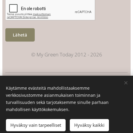
Lähetä
© My Green Today 2012 - 2026
Evästeet
Käytämme evästeitä mahdollistaaksemme
Kielet
verkkosivustomme asianmukaisen toiminnan ja
Suomi
Svenska
turvallisuuden sekä tarjotaksemme sinulle parhaan
mahdollisen käyttökokemuksen.
Lisää ostoskoriin
Hyväksy vain tarpeelliset
Hyväksy kaikki