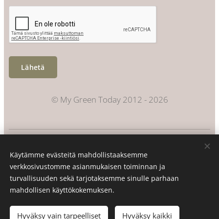
Lähetä
© My Green Today 2012 - 2026
Evästeet
Käytämme evästeitä mahdollistaaksemme
Kielet
verkkosivustomme asianmukaisen toiminnan ja
Suomi
Svenska
turvallisuuden sekä tarjotaksemme sinulle parhaan
mahdollisen käyttökokemuksen.
Lisää ostoskoriin
Hyväksy vain tarpeelliset
Hyväksy kaikki