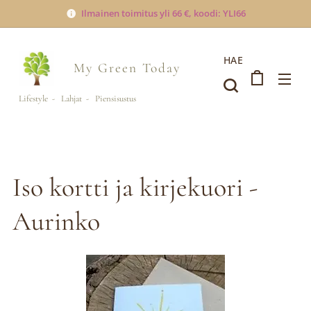
Ilmainen toimitus yli 66 €, koodi: YLI66
HAE
My Green
Today
Lifestyle - Lahjat - Piensisustus
Iso kortti ja kirjekuori -
Aurinko