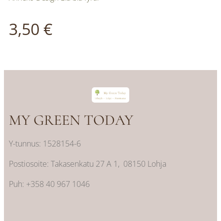
3,50
€
MY GREEN TODAY
Y-tunnus: 1528154-6
Postiosoite: Takasenkatu 27 A 1, 08150 Lohja
Puh: +358 40 967 1046