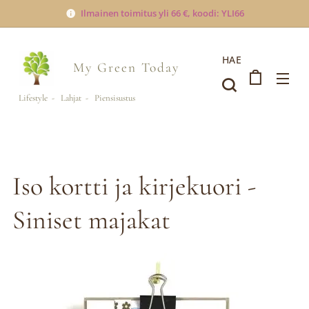
Ilmainen toimitus yli 66 €, koodi: YLI66
HAE
My Green
Today
Lifestyle - Lahjat - Piensisustus
Iso kortti ja kirjekuori -
Siniset majakat