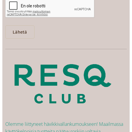
Lähetä
Olemme liittyneet hävikkivallankumoukseen! Maailmassa
käyttökelpoisia tuotteita päätyy roskiin valtavia