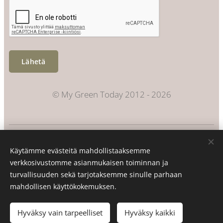
Lähetä
© My Green Today 2012 - 2026
Evästeet
Käytämme evästeitä mahdollistaaksemme
Kielet
verkkosivustomme asianmukaisen toiminnan ja
Suomi
Svenska
turvallisuuden sekä tarjotaksemme sinulle parhaan
mahdollisen käyttökokemuksen.
Lisää ostoskoriin
Hyväksy vain tarpeelliset
Hyväksy kaikki