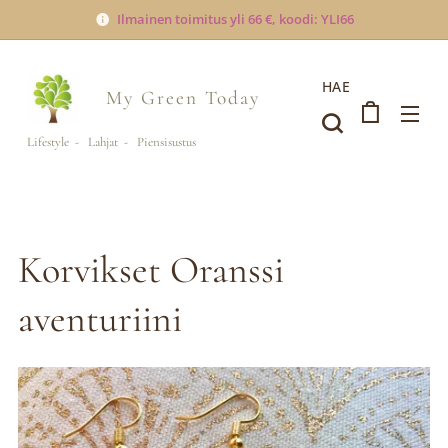
Ilmainen toimitus yli 66 €, koodi: YLI66
HAE
My Green
Today
Lifestyle - Lahjat - Piensisustus
Korvikset Oranssi
aventuriini