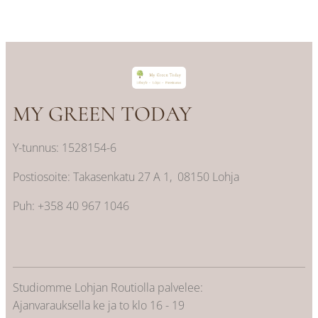
MY GREEN TODAY
Y-tunnus: 1528154-6
Postiosoite: Takasenkatu 27 A 1, 08150 Lohja
Puh: +358 40 967 1046
Studiomme Lohjan Routiolla palvelee:
Ajanvarauksella ke ja to klo 16 - 19