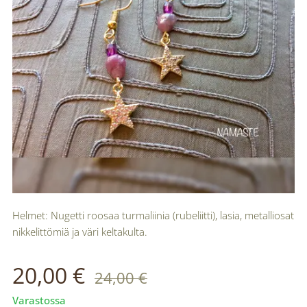
Helmet: Nugetti roosaa turmaliinia (rubeliitti), lasia, metalliosat
nikkelittömiä ja väri keltakulta.
20,00
€
24,00
€
Varastossa