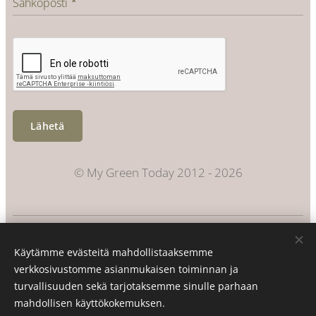
Sähköposti
Lähetä
© My Green Today 2012 - 2026
Evästeet
Käytämme evästeitä mahdollistaaksemme
Kielet
verkkosivustomme asianmukaisen toiminnan ja
Suomi
Svenska
turvallisuuden sekä tarjotaksemme sinulle parhaan
mahdollisen käyttökokemuksen.