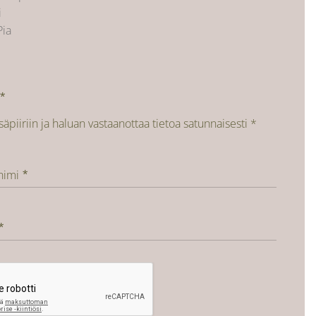
i
Pia
isäpiiriin ja haluan vastaanottaa tietoa satunnaisesti *
nimi