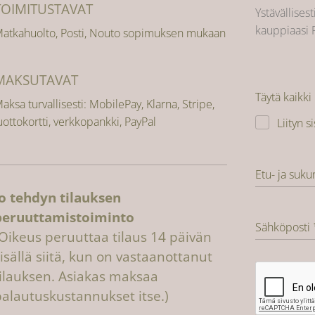
TOIMITUSTAVAT
Ystävällisest
kauppiaasi 
atkahuolto, Posti, Nouto sopimuksen mukaan
MAKSUTAVAT
Täytä kaikki
aksa turvallisesti: MobilePay, Klarna, Stripe,
uottokortti, verkkopankki, PayPal
Liityn s
Etu- ja suku
Jo tehdyn tilauksen
peruuttamistoiminto
Sähköposti
(Oikeus peruuttaa tilaus 14 päivän
isällä siitä, kun on vastaanottanut
tilauksen. Asiakas maksaa
palautuskustannukset itse.)