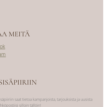
AA MEITÄ
ok
ram
SISÄPIIRIIN
isäpiiriin saat tietoa kampanjoista, tarjouksista ja uusista
hköpostiisi silloin tällöin!