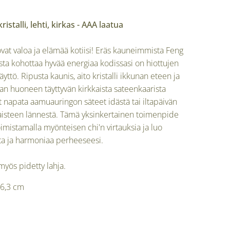
ristalli, lehti, kirkas - AAA laatua
tuovat valoa ja elämää kotiisi! Eräs kauneimmista Feng
sta kohottaa hyvää energiaa kodissasi on hiottujen
käyttö. Ripusta kaunis, aito kristalli ikkunan eteen ja
n huoneen täyttyvän kirkkaista sateenkaarista
oit napata aamuauringon säteet idästä tai iltapäivän
aisteen lännestä. Tämä yksinkertainen toimenpide
oimistamalla myönteisen chi'n virtauksia ja luo
ta ja harmoniaa perheeseesi.
 myös pidetty lahja.
x 6,3 cm