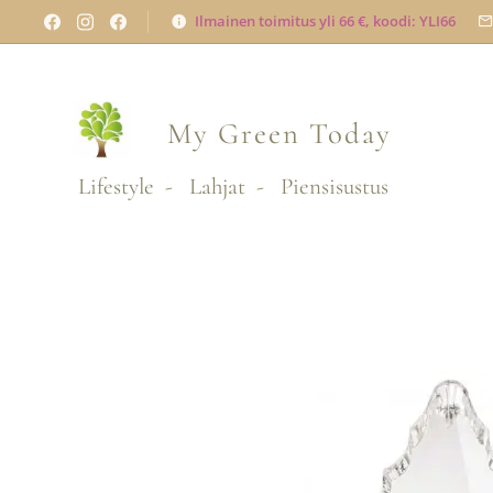
Ilmainen toimitus yli 66 €, koodi: YLI66
My Green
Today
Lifestyle - Lahjat - Piensisustus