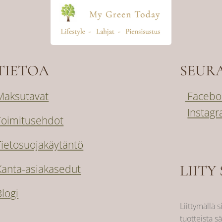
TIETOA
SEUR
Maksutavat
Facebo
Instag
Toimitusehdot
Tietosuojakäytäntö
LIITY 
Kanta-asiakasedut
Blogi
Liittymällä s
tuotteista sä