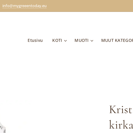
info@mygreeentoday.eu
Etusivu
KOTI
MUOTI
MUUT KATEGO
Krist
kirk