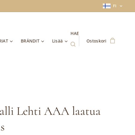
FI
HAE
RIAT
BRÄNDIT
Lisää
Ostoskori
alli Lehti AAA laatua
as