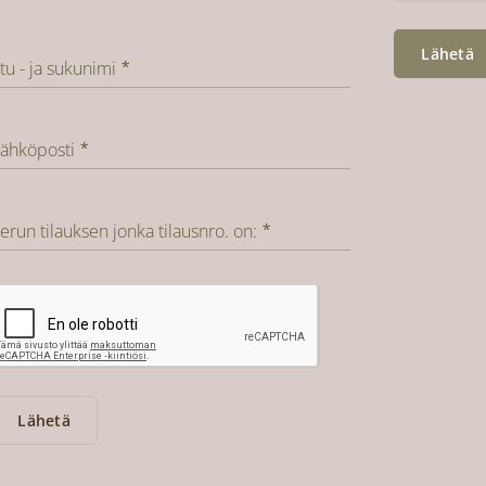
Lähetä
tu - ja sukunimi
ähköposti
erun tilauksen jonka tilausnro. on:
Lähetä