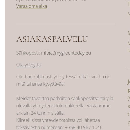
Varaa oma aika
M
ASIAKASPALVELU
M
l
Sähköposti:
info(at)mygreentoday.eu
Ota yhteyttä
Olethan rohkeasti yhteydessä mikäli sinulla on
mitä tahansa kysyttävää!
Meidät tavoittaa parhaiten sähköpostitse tai yllä
s
olevalla yhteydenottolomakkeella. Vastaamme
arkisin 24 tunnin sisällä.
Kiireellisissä yhteydenotoissa voi lähettää
tekstiviestiä numeroon:
+358 40 967 1046