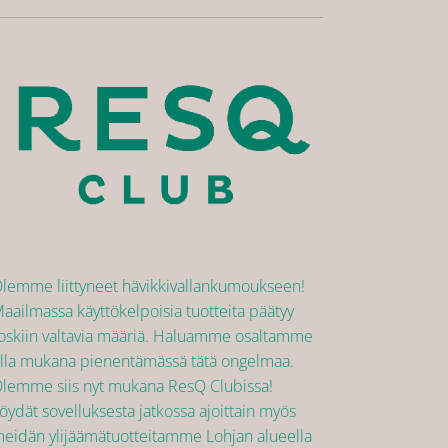
lemme liittyneet hävikkivallankumoukseen!
aailmassa käyttökelpoisia tuotteita päätyy
oskiin valtavia määriä. Haluamme osaltamme
lla mukana pienentämässä tätä ongelmaa.
lemme siis nyt mukana ResQ Clubissa!
öydät sovelluksesta jatkossa ajoittain myös
eidän ylijäämätuotteitamme Lohjan alueella