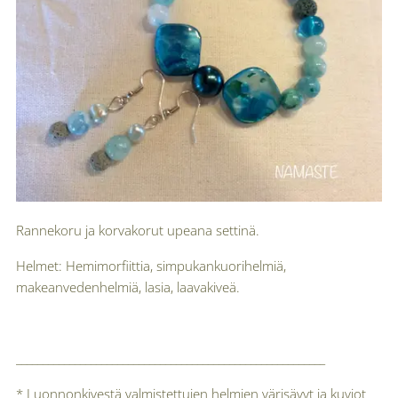
Rannekoru ja korvakorut upeana settinä.
Helmet: Hemimorfiittia, simpukankuorihelmiä,
makeanvedenhelmiä, lasia, laavakiveä.
__________________________________________________________
* Luonnonkivestä valmistettujen helmien värisävyt ja kuviot