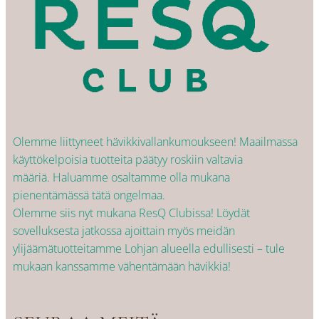
Olemme liittyneet hävikkivallankumoukseen! Maailmassa
käyttökelpoisia tuotteita päätyy roskiin valtavia
määriä. Haluamme osaltamme olla mukana
pienentämässä tätä ongelmaa.
Olemme siis nyt mukana ResQ Clubissa! Löydät
sovelluksesta jatkossa ajoittain myös meidän
ylijäämätuotteitamme Lohjan alueella edullisesti – tule
mukaan kanssamme vähentämään hävikkiä!