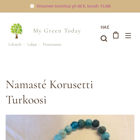
Ilmainen toimitus yli 66 €, koodi: YLI66
HAE
My Green
Today
Lifestyle - Lahjat - Piensisustus
Namasté Korusetti
Turkoosi