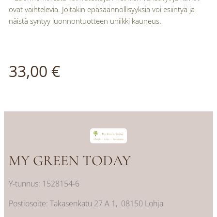
ovat vaihtelevia. Joitakin epäsäännöllisyyksiä voi esiintyä ja
näistä syntyy luonnontuotteen uniikki kauneus.
33,00
€
MY GREEN TODAY
Y-tunnus: 1528154-6
Postiosoite: Takasenkatu 27 A 1, 08150 Lohja