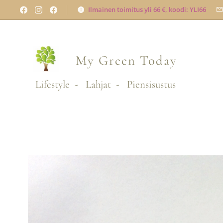
Ilmainen toimitus yli 66 €, koodi: YLI66
My Green
Today
Lifestyle - Lahjat - Piensisustus