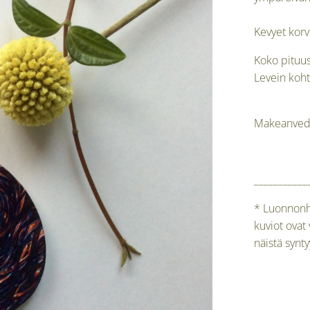
Kevyet kor
Koko pituu
Levein koht
Makeanveden
___________
* Luonnonhe
kuviot ovat 
näistä synt