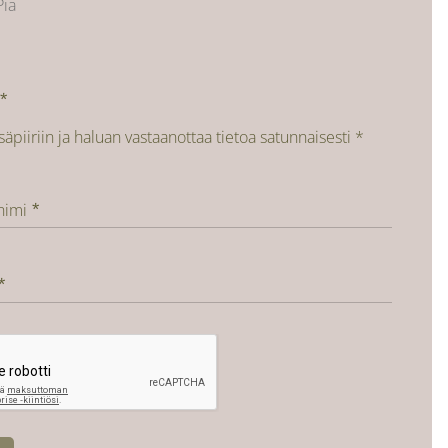
Pia
isäpiiriin ja haluan vastaanottaa tietoa satunnaisesti *
nimi