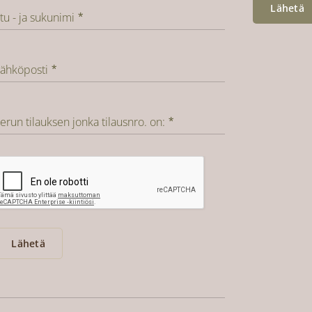
Lähetä
tu - ja sukunimi
ähköposti
erun tilauksen jonka tilausnro. on:
Lähetä