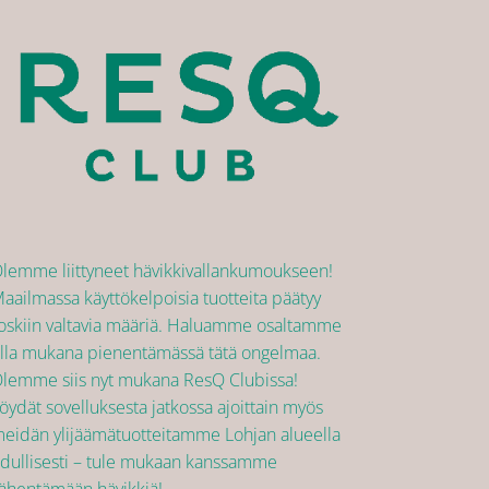
lemme liittyneet hävikkivallankumoukseen!
aailmassa käyttökelpoisia tuotteita päätyy
oskiin valtavia määriä. Haluamme osaltamme
lla mukana pienentämässä tätä ongelmaa.
lemme siis nyt mukana ResQ Clubissa!
öydät sovelluksesta jatkossa ajoittain myös
eidän ylijäämätuotteitamme Lohjan alueella
dullisesti – tule mukaan kanssamme