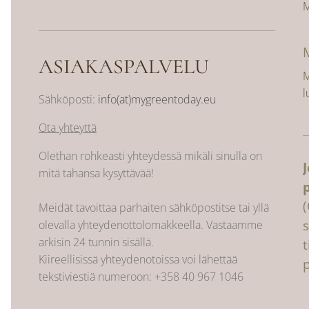
M
ASIAKASPALVELU
M
l
Sähköposti:
info(at)mygreentoday.eu
Ota yhteyttä
Olethan rohkeasti yhteydessä mikäli sinulla on
mitä tahansa kysyttävää!
Meidät tavoittaa parhaiten sähköpostitse tai yllä
s
olevalla yhteydenottolomakkeella. Vastaamme
arkisin 24 tunnin sisällä.
Kiireellisissä yhteydenotoissa voi lähettää
tekstiviestiä numeroon:
+358 40 967 1046