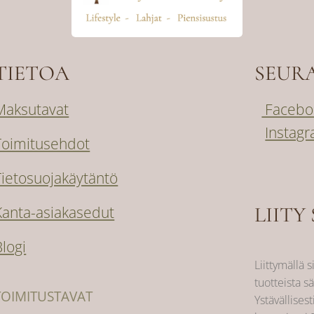
TIETOA
SEUR
Maksutavat
Facebo
Instag
Toimitusehdot
Tietosuojakäytäntö
LIITY 
Kanta-asiakasedut
Blogi
Liittymällä s
tuotteista sä
TOIMITUSTAVAT
Ystävällisest