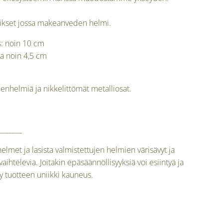
vikset jossa makeanveden helmi.
s: noin 10 cm
a noin 4,5 cm
helmiä ja nikkelittömät metalliosat.
_______
lmet ja lasista valmistettujen helmien värisävyt ja
vaihtelevia. Joitakin epäsäännöllisyyksiä voi esiintyä ja
yy tuotteen uniikki kauneus.