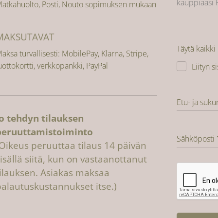
kauppiaasi 
atkahuolto, Posti, Nouto sopimuksen mukaan
MAKSUTAVAT
Täytä kaikki
aksa turvallisesti: MobilePay, Klarna, Stripe,
uottokortti, verkkopankki, PayPal
Liityn s
Etu- ja suku
Jo tehdyn tilauksen
peruuttamistoiminto
Sähköposti
(Oikeus peruuttaa tilaus 14 päivän
isällä siitä, kun on vastaanottanut
tilauksen. Asiakas maksaa
palautuskustannukset itse.)