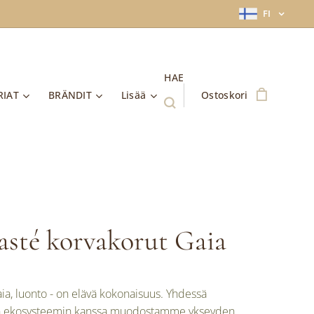
FI
HAE
RIAT
BRÄNDIT
Lisää
Ostoskori
sté korvakorut Gaia
aia, luonto - on elävä kokonaisuus. Yhdessä
 ekosysteemin kanssa muodostamme ykseyden.