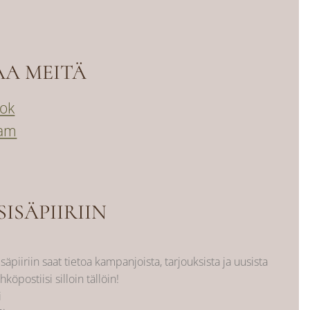
AA MEITÄ
ok
ram
SISÄPIIRIIN
isäpiiriin saat tietoa kampanjoista, tarjouksista ja uusista
hköpostiisi silloin tällöin!
i