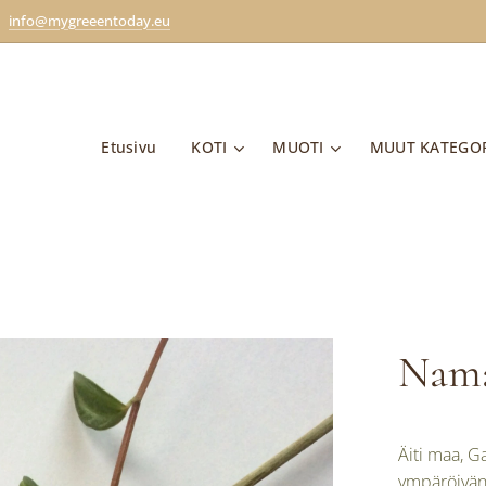
info@mygreeentoday.eu
Etusivu
KOTI
MUOTI
MUUT KATEGO
Nama
Äiti maa, G
ympäröivän