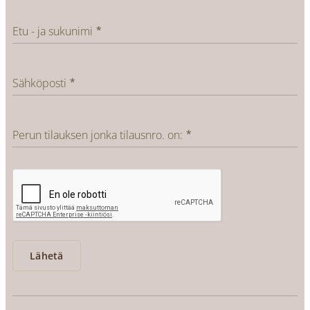
Etu - ja sukunimi
Sähköposti
Perun tilauksen jonka tilausnro. on:
Lähetä