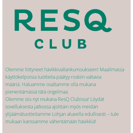
Olemme liittyneet hävikkivallankumoukseen! Maailmassa
käyttökelpoisia tuotteita päätyy roskiin valtavia
määriä. Haluamme osaltamme olla mukana
pienentämässä tätä ongelmaa.
Olemme siis nyt mukana ResQ Clubissa! Löydät
sovelluksesta jatkossa ajoittain myös meidän
ylijäämätuotteitamme Lohjan alueella edullisesti – tule
mukaan kanssamme vähentämään hävikkiä!