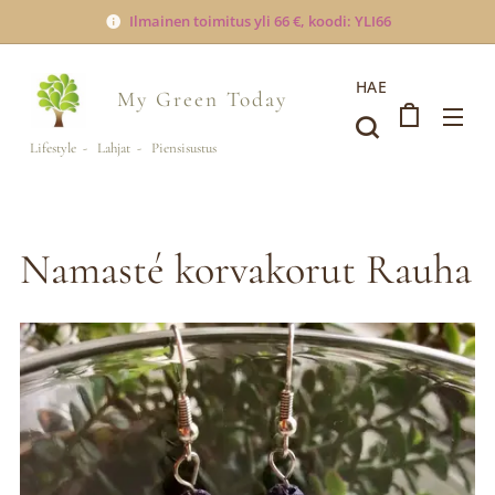
Ilmainen toimitus yli 66 €, koodi: YLI66
HAE
My Green
Today
Lifestyle - Lahjat - Piensisustus
Namasté korvakorut Rauha