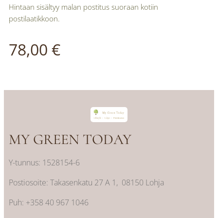
Hintaan sisältyy malan postitus suoraan kotiin
postilaatikkoon.
78,00
€
MY GREEN TODAY
Y-tunnus: 1528154-6
Postiosoite: Takasenkatu 27 A 1, 08150 Lohja
Puh: +358 40 967 1046