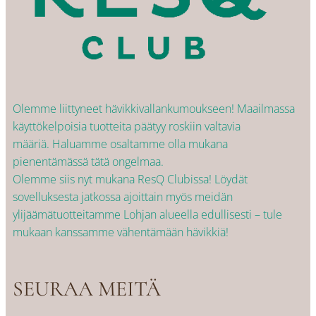
Olemme liittyneet hävikkivallankumoukseen! Maailmassa
käyttökelpoisia tuotteita päätyy roskiin valtavia
määriä. Haluamme osaltamme olla mukana
pienentämässä tätä ongelmaa.
Olemme siis nyt mukana ResQ Clubissa! Löydät
sovelluksesta jatkossa ajoittain myös meidän
ylijäämätuotteitamme Lohjan alueella edullisesti – tule
mukaan kanssamme vähentämään hävikkiä!
SEURAA MEITÄ