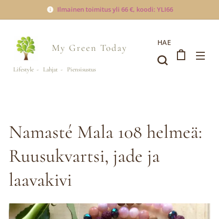
Ilmainen toimitus yli 66 €, koodi: YLI66
HAE
My Green
Today
Lifestyle - Lahjat - Piensisustus
Namasté Mala 108 helmeä:
Ruusukvartsi, jade ja
laavakivi