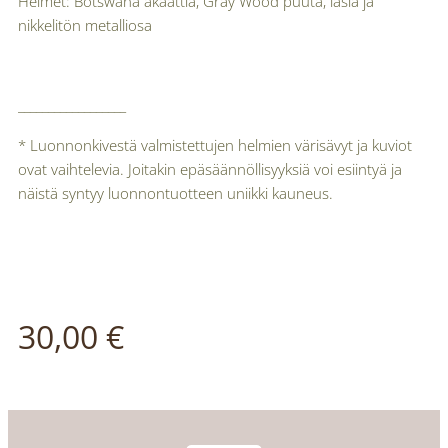
Helmet: Botswana akaattia, Gray Wood puuta, lasia ja
nikkelitön metalliosa
__________________
* Luonnonkivestä valmistettujen helmien värisävyt ja kuviot
ovat vaihtelevia. Joitakin epäsäännöllisyyksiä voi esiintyä ja
näistä syntyy luonnontuotteen uniikki kauneus.
30,00
€