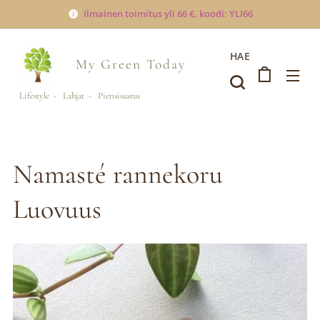
Ilmainen toimitus yli 66 €, koodi: YLI66
HAE
My Green
Today
Lifestyle - Lahjat - Piensisustus
Namasté rannekoru
Luovuus