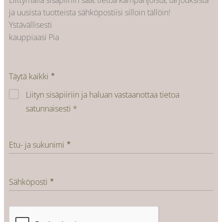
Liittymällä sisäpiiriin saat tietoa kampanjoista, tarjouksista
ja uusista tuotteista sähköpostiisi silloin tällöin!
Ystävällisesti
kauppiaasi Pia
Täytä kaikki
Liityn sisäpiiriin ja haluan vastaanottaa tietoa
satunnaisesti *
Etu- ja sukunimi
Sähköposti