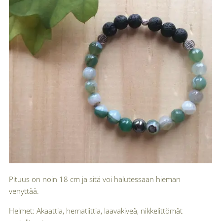
Pituus on noin 18 cm ja sitä voi halutessaan hieman
venyttää.
Helmet: Akaattia, hematiittia, laavakiveä, nikkelittömät