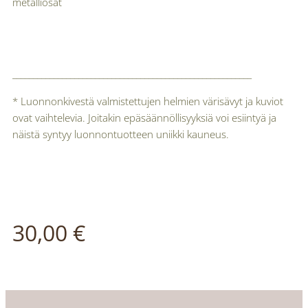
metalliosat
__________________________________________________________
* Luonnonkivestä valmistettujen helmien värisävyt ja kuviot
ovat vaihtelevia. Joitakin epäsäännöllisyyksiä voi esiintyä ja
näistä syntyy luonnontuotteen uniikki kauneus.
30,00
€