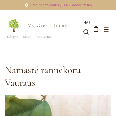
Ilmainen toimitus yli 66 €, koodi: YLI66
HAE
My Green
Today
Lifestyle - Lahjat - Piensisustus
Namasté rannekoru
Vauraus