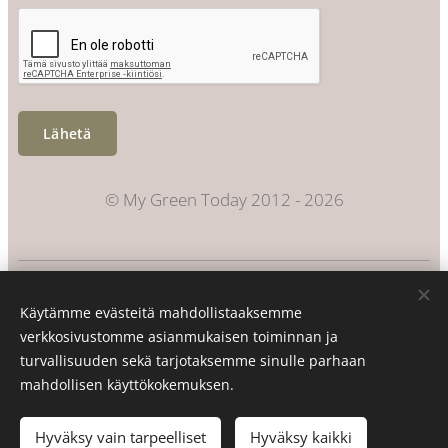
Lähetä
© My Green Today 2012 - 2026
Evästeet
Käytämme evästeitä mahdollistaaksemme
Kielet
verkkosivustomme asianmukaisen toiminnan ja
Suomi
Svenska
turvallisuuden sekä tarjotaksemme sinulle parhaan
mahdollisen käyttökokemuksen.
Lisää ostoskoriin
Hyväksy vain tarpeelliset
Hyväksy kaikki