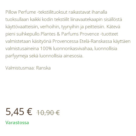
Pillow Perfume -tekstiilituoksut raikastavat ihanalla
tuoksullaan kaikki kodin tekstiilit liinavaatekaapin sisällöstä
käyttövaatteisiin, verhoihin, tyynyihin ja peitteisiin. Kätevä
pieni suihkepullo.Plantes & Parfums Provence -tuotteet
valmistetaan käsityönä Provencessa Etelä-Ranskassa käyttäen
valmistusaineina 100% luonnonkasvivahaa, luonnollisia
parfyymeja sekä luonnollisia ainesosia.
Valmistusmaa: Ranska
5,45
€
10,90
€
Varastossa