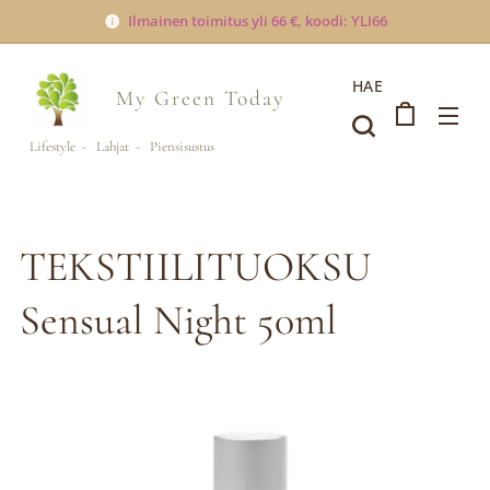
Ilmainen toimitus yli 66 €, koodi: YLI66
HAE
My Green
Today
Lifestyle - Lahjat - Piensisustus
TEKSTIILITUOKSU
Sensual Night 50ml