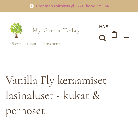
Ilmainen toimitus yli 66 €, koodi: YLI66
HAE
My Green
Today
Lifestyle - Lahjat - Piensisustus
Vanilla Fly keraamiset
lasinaluset - kukat &
perhoset