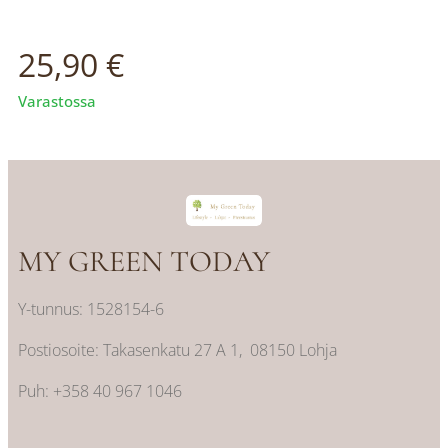
25,90
€
Varastossa
MY GREEN TODAY
Y-tunnus: 1528154-6
Postiosoite: Takasenkatu 27 A 1, 08150 Lohja
Puh: +358 40 967 1046