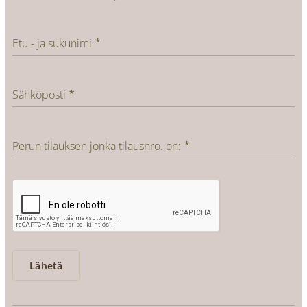
Etu - ja sukunimi
Sähköposti
Perun tilauksen jonka tilausnro. on:
Lähetä