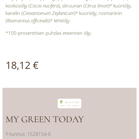
kookosöljy (
Cocos nucifera
), sitruunan (
Citrus limon
)* kuoriöljy,
kanelin (
Cinnamomum Zeylanicum
)* kuoriöljy, rosmariinin
(
Rosmarinus officinalis
)* lehtiöljy.
*100-prosenttisen puhdas eteerinen öljy.
18,12
€
MY GREEN TODAY
Y-tunnus: 1528154-6