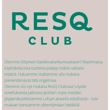
Olemme liittyneet hävikkivallankumoukseen! Maailmassa
käyttökelpoisia tuotteita päätyy roskiin valtavia
määriä. Haluamme osaltamme olla mukana
pienentämässä tätä ongelmaa.
Olemme siis nyt mukana ResQ Clubissa! Löydät
sovelluksesta jatkossa ajoittain myös meidän
ylijäämätuotteitamme Lohjan alueella edullisesti – tule
mukaan kanssamme vähentämään hävikkiä!