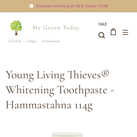
Ilmainen toimitus yli 66 €, koodi: YLI66
HAE
My Green
Today
Lifestyle - Lahjat - Piensisustus
Young Living Thieves®
Whitening Toothpaste -
Hammastahna 114g