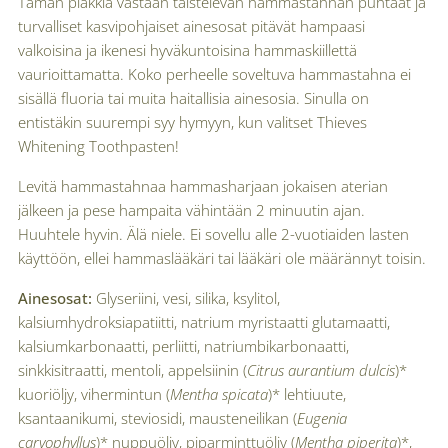
Tämän plakkia vastaan taistelevan hammastahnan puhtaat ja
turvalliset kasvipohjaiset ainesosat pitävät hampaasi
valkoisina ja ikenesi hyväkuntoisina hammaskiillettä
vaurioittamatta. Koko perheelle soveltuva hammastahna ei
sisällä fluoria tai muita haitallisia ainesosia. Sinulla on
entistäkin suurempi syy hymyyn, kun valitset Thieves
Whitening Toothpasten!
Levitä hammastahnaa hammasharjaan jokaisen aterian
jälkeen ja pese hampaita vähintään 2 minuutin ajan.
Huuhtele hyvin. Älä niele. Ei sovellu alle 2-vuotiaiden lasten
käyttöön, ellei hammaslääkäri tai lääkäri ole määrännyt toisin.
Ainesosat:
Glyseriini, vesi, silika, ksylitol,
kalsiumhydroksiapatiitti, natrium myristaatti glutamaatti,
kalsiumkarbonaatti, perliitti, natriumbikarbonaatti,
sinkkisitraatti, mentoli, appelsiinin (
Citrus aurantium dulcis
)*
kuoriöljy, vihermintun (
Mentha spicata
)* lehtiuute,
ksantaanikumi, steviosidi, mausteneilikan (
Eugenia
caryophyllus
)* nuppuöljy, piparminttuöljy (
Mentha piperita
)*,